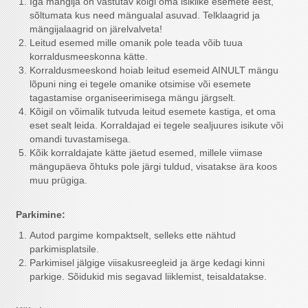
Iga mängija on vastutav kõigi oma isiklike esemete eest,
sõltumata kus need mängualal asuvad. Telklaagrid ja
mängijalaagrid on järelvalveta!
Leitud esemed mille omanik pole teada võib tuua
korraldusmeeskonna kätte.
Korraldusmeeskond hoiab leitud esemeid AINULT mängu
lõpuni ning ei tegele omanike otsimise või esemete
tagastamise organiseerimisega mängu järgselt.
Kõigil on võimalik tutvuda leitud esemete kastiga, et oma
eset sealt leida. Korraldajad ei tegele sealjuures isikute või
omandi tuvastamisega.
Kõik korraldajate kätte jäetud esemed, millele viimase
mängupäeva õhtuks pole järgi tuldud, visatakse ära koos
muu prügiga.
Parkimine:
Autod pargime kompaktselt, selleks ette nähtud
parkimisplatsile.
Parkimisel jälgige viisakusreegleid ja ärge kedagi kinni
parkige. Sõidukid mis segavad liiklemist, teisaldatakse.