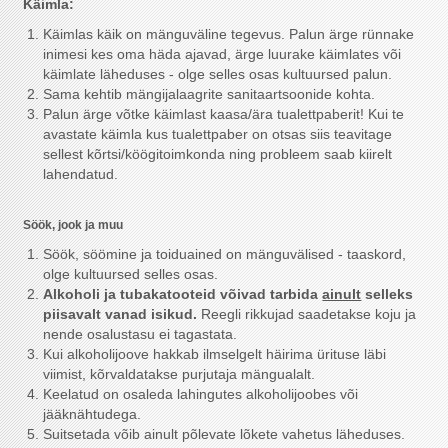
Käimla:
Käimlas käik on mänguväline tegevus. Palun ärge rünnake
inimesi kes oma häda ajavad, ärge luurake käimlates või
käimlate läheduses - olge selles osas kultuursed palun.
Sama kehtib mängijalaagrite sanitaartsoonide kohta.
Palun ärge võtke käimlast kaasa/ära tualettpaberit! Kui te
avastate käimla kus tualettpaber on otsas siis teavitage
sellest kõrtsi/köögitoimkonda ning probleem saab kiirelt
lahendatud.
Söök, jook ja muu
Söök, söömine ja toiduained on mänguvälised - taaskord,
olge kultuursed selles osas.
Alkoholi ja tubakatooteid võivad tarbida
ainult
selleks
piisavalt vanad isikud.
Reegli rikkujad saadetakse koju ja
nende osalustasu ei tagastata.
Kui alkoholijoove hakkab ilmselgelt häirima ürituse läbi
viimist, kõrvaldatakse purjutaja mängualalt.
Keelatud on osaleda lahingutes alkoholijoobes või
jääknähtudega.
Suitsetada võib ainult põlevate lõkete vahetus läheduses.