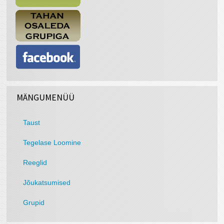
MÄNGUMENÜÜ
Taust
Tegelase Loomine
Reeglid
Jõukatsumised
Grupid