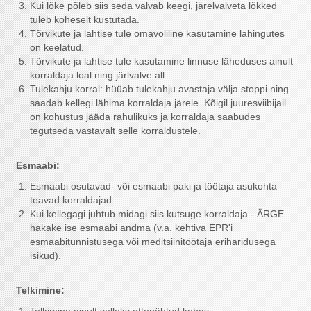
Kui lõke põleb siis seda valvab keegi, järelvalveta lõkked
tuleb koheselt kustutada.
Tõrvikute ja lahtise tule omavoliline kasutamine lahingutes
on keelatud.
Tõrvikute ja lahtise tule kasutamine linnuse läheduses ainult
korraldaja loal ning järlvalve all.
Tulekahju korral: hüüab tulekahju avastaja välja stoppi ning
saadab kellegi lähima korraldaja järele. Kõigil juuresviibijail
on kohustus jääda rahulikuks ja korraldaja saabudes
tegutseda vastavalt selle korraldustele.
Esmaabi:
Esmaabi osutavad- või esmaabi paki ja töötaja asukohta
teavad korraldajad.
Kui kellegagi juhtub midagi siis kutsuge korraldaja - ÄRGE
hakake ise esmaabi andma (v.a. kehtiva EPR'i
esmaabitunnistusega või meditsiinitöötaja eriharidusega
isikud).
Telkimine: