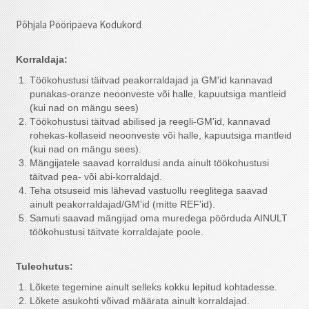
Põhjala Pööripäeva Kodukord
Korraldaja:
Töökohustusi täitvad peakorraldajad ja GM'id kannavad
punakas-oranze neoonveste või halle, kapuutsiga mantleid
(kui nad on mängu sees)
Töökohustusi täitvad abilised ja reegli-GM'id, kannavad
rohekas-kollaseid neoonveste või halle, kapuutsiga mantleid
(kui nad on mängu sees).
Mängijatele saavad korraldusi anda ainult töökohustusi
täitvad pea- või abi-korraldajd.
Teha otsuseid mis lähevad vastuollu reeglitega saavad
ainult peakorraldajad/GM'id (mitte REF'id).
Samuti saavad mängijad oma muredega pöörduda AINULT
töökohustusi täitvate korraldajate poole.
Tuleohutus:
Lõkete tegemine ainult selleks kokku lepitud kohtadesse.
Lõkete asukohti võivad määrata ainult korraldajad.