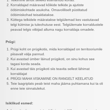
Telkimine ainult selleks ettenähtud kohas.
Korraldajad määravad kõikide telkide ja ajutiste
ööbimiskohtade asukoha. Omavoliliselt püstitatud
ööbimiskohad teisaldatakse.
Küttega telkidele määratakse telgiülemad kes vastutavad
telgi kütmise ja tuleohutuse eest. Telgiülemate korraldustele
peavad telgis viibijad alluma nagu korraldaja omadele.
Prügi:
Prügi koht on prügikotis, mida korraldajad on territooriumile
piisavalt välja pannud.
Kui avastad ümber läinud prügikoti, on sinu kohus see
tagasi korda seada.
Kui avastad täis prügikoti siis teavita sellest lähimat
korraldajat
PRÜGI MAHA VISKAMINE ON RANGELT KEELATUD
Teie laagriplats peab teist maha jääma puhtamana kui ta oli
enne teie sinnatulekut.
Isiklikud esmed: