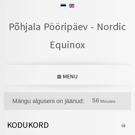
Põhjala Pööripäev - Nordic
Equinox
MENU
5
6
Mängu alguseni on jäänud:
Minutes
5
6
KODUKORD