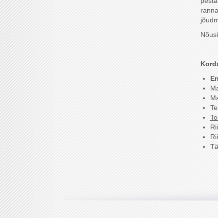
pesta
ranna
jõudm
Nõusi
Korda
En
Ma
Ma
Te
To
Ri
Ri
Tä