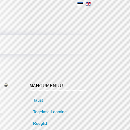
MÄNGUMENÜÜ
Taust
Tegelase Loomine
i
Reeglid