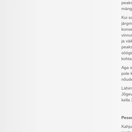
peaks
mängi
Kui s
järgm
konser
vinnu
ja väi
peaks
söögi
kohta
Aga s
pole 
nõud
Lähim
Jõgev
kella 
Pese
Kahju