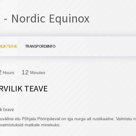
 - Nordic Equinox
ILIK TEAVE
TRANSPORDIINFO
2
1
2
2
1
2
Hours
Minutes
RVILIK TEAVE
ik teave
väline elu Põhjala Pööripäeval on iga nurga alt rustikaalne. Valmistu ni
valmistuksid matkale minekuks.