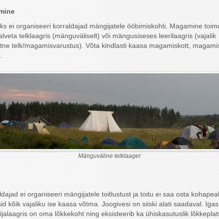
mine
ks ei organiseeri korraldajad mängijatele ööbimiskohti. Magamine toim
alveta telklaagris (mänguväliselt) või mängusiseses leerilaagris (vajalik
tne telk/magamisvarustus). Võta kindlasti kaasa magamiskott, magami
.
Mänguväline telklaager
ldajad ei organiseeri mängijatele toitlustust ja toitu ei saa osta kohapeal
id kõik vajaliku ise kaasa võtma. Joogivesi on siiski alati saadaval. Igas
jalaagris on oma lõkkekoht ning eksisteerib ka ühiskasutuslik lõkkeplat