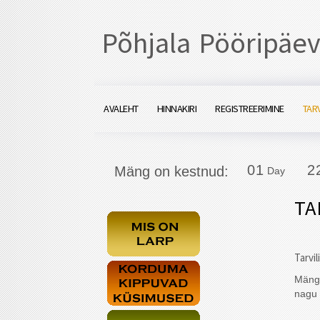
Põhjala Pööripäev
AVALEHT
HINNAKIRI
REGISTREERIMINE
TARV
0
1
2
0
1
2
Mäng on kestnud:
Day
TA
Tarvil
Mängu
nagu 