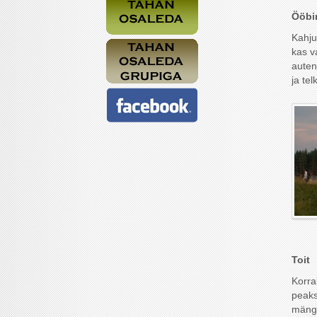
Ööbi
Kahju
kas v
auten
ja telk
Toit
Korra
peaks
mängi