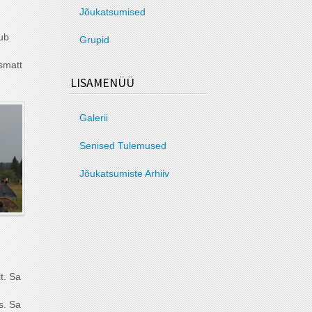
Jõukatsumised
ub
Grupid
smatt
LISAMENÜÜ
Galerii
Senised Tulemused
Jõukatsumiste Arhiiv
t. Sa
s. Sa