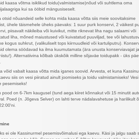
id kaasa võtma isiklikud toidu(valmistamise)nõud või suhtlema oma
jalaagriga kui sa ööbid mängusiseselt.
a otsid nõuandeid selle kohta mida kaasa võtta siis meie soovitaksime
ist, ühele täismehele üheks päevaks: 1 suur purk konservi, 2 väikest pu
vi, piisavalt näkileiba või kuivikut, mitte riknevat liha nagu salaami või
tatud liha, mõned maiustused või kuivatatud puuviljad, tee või lahustus
ke kogus suhkrut, (valikuliselt tops kiirnuudleid või kartuliputru). Konser
id olema söödavad ka ilma kuumutamata (ära unusta konserviavajat j
riistu!). Alternatiivina kõlbab ükskõik milline sõjaväe toidupakk - üks pä
.
a võid vabalt kaasa võtta mida iganes soovid. Arvesta, et kuna Kassin
kaevu siis on vesi piiratud ainult joomiseks ja toidu valmistamiseks! Vesi 
e pesemiseks!
 pood on 6-7km kaugusel (tund aega kiiret kõnnakut või 15 minutit aut
al. Poed (n. Jõgeva Selver) on lahti terve nädalavahetuse ja harilikult õ
22:00'ni.
mine
ks ei ole Kassinurmel pesemisvõimalusi ega kaevu. Käsi ja jalgu saab s