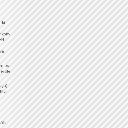
rki
v kohv
vid
a
eva
urmes
ei ole
oga)
htul
õllis