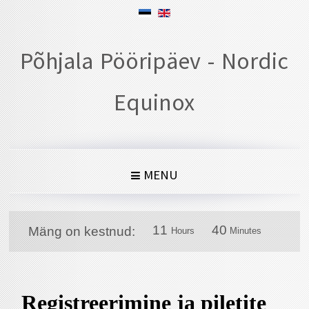
Põhjala Pööripäev - Nordic
Equinox
MENU
1
1
4
0
1
1
4
0
Mäng on kestnud:
Hours
Minutes