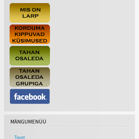
MÄNGUMENÜÜ
Taust