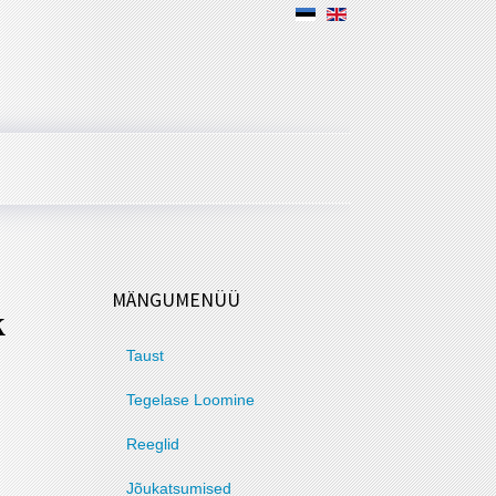
MÄNGUMENÜÜ
Taust
Tegelase Loomine
Reeglid
Jõukatsumised