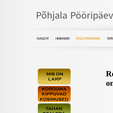
Põhjala Pööripäev
AVALEHT
HINNAKIRI
REGISTREERIMINE
TARV